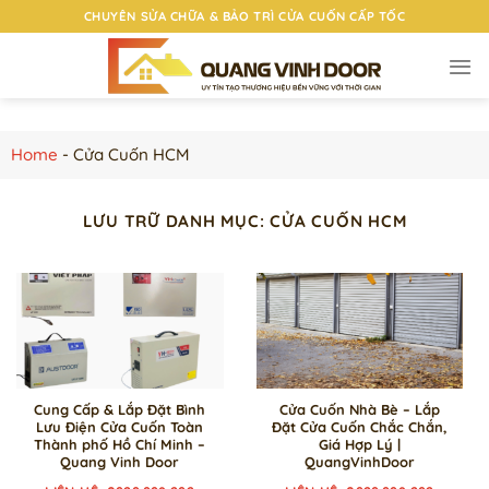
Chuyển
CHUYÊN SỬA CHỮA & BẢO TRÌ CỬA CUỐN CẤP TỐC
đến
nội
dung
Home
-
Cửa Cuốn HCM
LƯU TRỮ DANH MỤC:
CỬA CUỐN HCM
Cung Cấp & Lắp Đặt Bình
Cửa Cuốn Nhà Bè – Lắp
Lưu Điện Cửa Cuốn Toàn
Đặt Cửa Cuốn Chắc Chắn,
Thành phố Hồ Chí Minh –
Giá Hợp Lý |
Quang Vinh Door
QuangVinhDoor