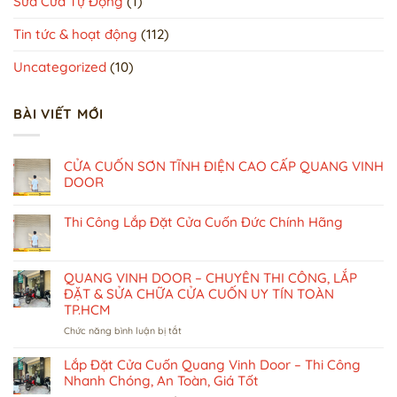
Sửa Cửa Tự Động
(1)
Tin tức & hoạt động
(112)
Uncategorized
(10)
BÀI VIẾT MỚI
CỬA CUỐN SƠN TĨNH ĐIỆN CAO CẤP QUANG VINH
DOOR
Thi Công Lắp Đặt Cửa Cuốn Đức Chính Hãng
QUANG VINH DOOR – CHUYÊN THI CÔNG, LẮP
ĐẶT & SỬA CHỮA CỬA CUỐN UY TÍN TOÀN
TP.HCM
ở
Chức năng bình luận bị tắt
QUANG
VINH
Lắp Đặt Cửa Cuốn Quang Vinh Door – Thi Công
DOOR
Nhanh Chóng, An Toàn, Giá Tốt
–