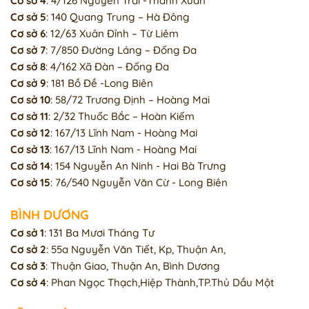
Cơ sở 4
: 4/126 Nguyễn Trãi -Thanh Xuân
Cơ sở 5
: 140 Quang Trung – Hà Đông
Cơ sở 6
: 12/63 Xuân Đỉnh – Từ Liêm
Cơ sở 7
: 7/850 Đường Láng – Đống Đa
Cơ sở 8
: 4/162 Xã Đàn – Đống Đa
Cơ sở 9
: 181 Bồ Đề -Long Biên
Cơ sở 10
: 58/72 Trương Định – Hoàng Mai
Cơ sở 11
: 2/32 Thuốc Bắc – Hoàn Kiếm
Cơ sở 12
: 167/13 Lĩnh Nam - Hoàng Mai
Cơ sở 13
: 167/13 Lĩnh Nam - Hoàng Mai
Cơ sở 14
: 154 Nguyễn An Ninh - Hai Bà Trưng
Cơ sở 15
: 76/540 Nguyễn Văn Cừ - Long Biên
BÌNH DƯƠNG
Cơ sở 1
: 131 Ba Mươi Tháng Tư
Cơ sở 2
: 55a Nguyễn Văn Tiết, Kp, Thuận An,
Cơ sở 3
: Thuận Giao, Thuận An, Bình Dương
Cơ sở 4
: Phan Ngọc Thạch,Hiệp Thành,TP.Thủ Dầu Một