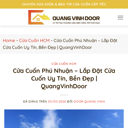
Chuyển
CHUYÊN SỬA CHỮA & BẢO TRÌ CỬA CUỐN CẤP TỐC
đến
nội
dung
Home
-
Cửa Cuốn HCM
-
Cửa Cuốn Phú Nhuận – Lắp Đặt
Cửa Cuốn Uy Tín, Bền Đẹp | QuangVinhDoor
CỬA CUỐN HCM
Cửa Cuốn Phú Nhuận – Lắp Đặt Cửa
Cuốn Uy Tín, Bền Đẹp |
QuangVinhDoor
ĐÃ ĐĂNG TRÊN
03/01/2026
BỞI
DOOR QUANG VINH