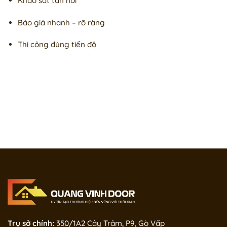
Khảo sát tận nơi
Báo giá nhanh – rõ ràng
Thi công đúng tiến độ
Trụ sở chính:
350/1A2 Cây Trâm, P9, Gò Vấp