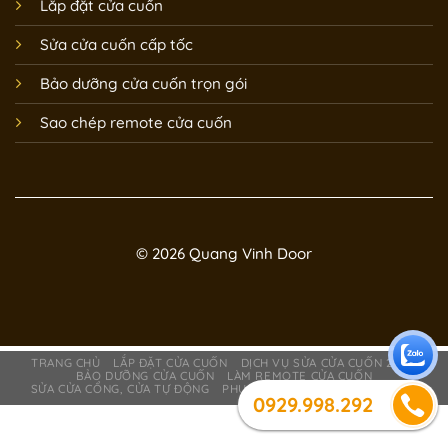
Lắp đặt cửa cuốn
Sửa cửa cuốn cấp tốc
Bảo dưỡng cửa cuốn trọn gói
Sao chép remote cửa cuốn
© 2026 Quang Vinh Door
TRANG CHỦ
LẮP ĐẶT CỬA CUỐN
DỊCH VỤ SỬA CỬA CUỐN 24/7
BẢO DƯỠNG CỬA CUỐN
LÀM REMOTE CỬA CUỐN
SỬA CỬA CỔNG, CỬA TỰ ĐỘNG
PHỤ KIỆN CỬA CUỐN
GIỚI THIỆU
0929.998.292