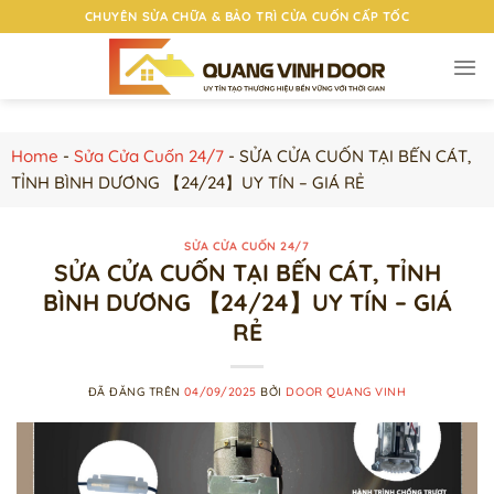
Chuyển
CHUYÊN SỬA CHỮA & BẢO TRÌ CỬA CUỐN CẤP TỐC
đến
nội
dung
Home
-
Sửa Cửa Cuốn 24/7
-
SỬA CỬA CUỐN TẠI BẾN CÁT,
TỈNH BÌNH DƯƠNG 【24/24】UY TÍN – GIÁ RẺ
SỬA CỬA CUỐN 24/7
SỬA CỬA CUỐN TẠI BẾN CÁT, TỈNH
BÌNH DƯƠNG 【24/24】UY TÍN – GIÁ
RẺ
ĐÃ ĐĂNG TRÊN
04/09/2025
BỞI
DOOR QUANG VINH