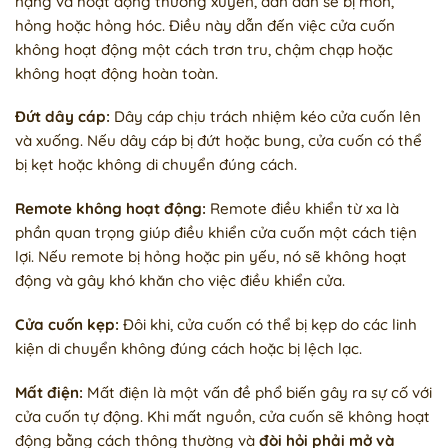
nặng và hoạt động thường xuyên, dần dần sẽ bị mòn,
hỏng hoặc hỏng hóc. Điều này dẫn đến việc cửa cuốn
không hoạt động một cách trơn tru, chậm chạp hoặc
không hoạt động hoàn toàn.
Đứt dây cáp:
Dây cáp chịu trách nhiệm kéo cửa cuốn lên
và xuống. Nếu dây cáp bị đứt hoặc bung, cửa cuốn có thể
bị kẹt hoặc không di chuyển đúng cách.
Remote không hoạt động:
Remote điều khiển từ xa là
phần quan trọng giúp điều khiển cửa cuốn một cách tiện
lợi. Nếu remote bị hỏng hoặc pin yếu, nó sẽ không hoạt
động và gây khó khăn cho việc điều khiển cửa.
Cửa cuốn kẹp:
Đôi khi, cửa cuốn có thể bị kẹp do các linh
kiện di chuyển không đúng cách hoặc bị lệch lạc.
Mất điện:
Mất điện là một vấn đề phổ biến gây ra sự cố với
cửa cuốn tự động. Khi mất nguồn, cửa cuốn sẽ không hoạt
động bằng cách thông thường và
đòi hỏi phải mở và