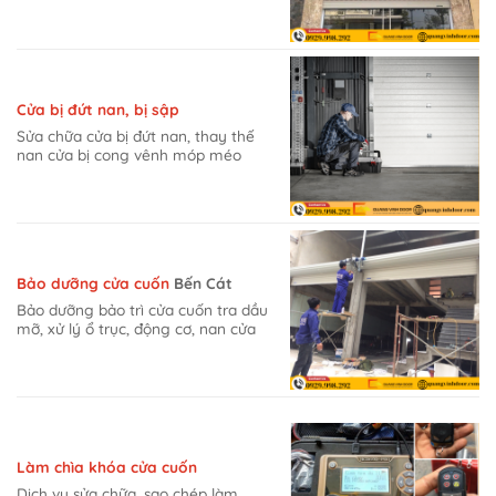
Cửa bị đứt nan, bị sập
Sửa chữa cửa bị đứt nan, thay thế
nan cửa bị cong vênh móp méo
Bảo dưỡng cửa cuốn
Bến Cát
Bảo dưỡng bảo trì cửa cuốn tra dầu
mỡ, xử lý ổ trục, động cơ, nan cửa
Làm chìa khóa cửa cuốn
Dịch vụ sửa chữa, sao chép làm