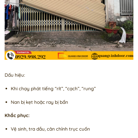
Dấu hiệu:
Khi chạy phát tiếng “rít”, “cạch”, “rung”
Nan bị kẹt hoặc ray bị bẩn
Khắc phục:
Vệ sinh, tra dầu, cân chỉnh trục cuốn