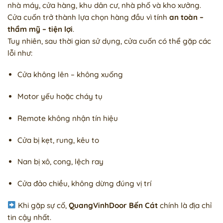
nhà máy, cửa hàng, khu dân cư, nhà phố và kho xưởng.
Cửa cuốn trở thành lựa chọn hàng đầu vì tính
an toàn –
thẩm mỹ – tiện lợi
.
Tuy nhiên, sau thời gian sử dụng, cửa cuốn có thể gặp các
lỗi như:
Cửa không lên – không xuống
Motor yếu hoặc cháy tụ
Remote không nhận tín hiệu
Cửa bị kẹt, rung, kêu to
Nan bị xô, cong, lệch ray
Cửa đảo chiều, không dừng đúng vị trí
Khi gặp sự cố,
QuangVinhDoor Bến Cát
chính là địa chỉ
tin cậy nhất.