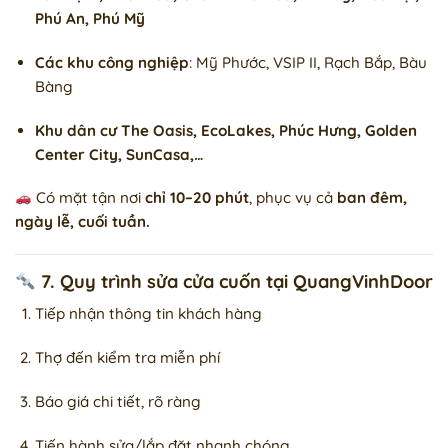
Phú An, Phú Mỹ
Các khu công nghiệp
: Mỹ Phước, VSIP II, Rạch Bắp, Bàu
Bàng
Khu dân cư The Oasis, EcoLakes, Phúc Hưng, Golden
Center City, SunCasa,…
Có mặt tận nơi
chỉ 10–20 phút
, phục vụ cả
ban đêm,
ngày lễ, cuối tuần.
7. Quy trình sửa cửa cuốn tại QuangVinhDoor
Tiếp nhận thông tin khách hàng
Thợ đến kiểm tra miễn phí
Báo giá chi tiết, rõ ràng
Tiến hành sửa/lắp đặt nhanh chóng