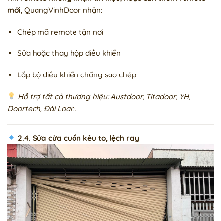
mới
, QuangVinhDoor nhận:
Chép mã remote tận nơi
Sửa hoặc thay hộp điều khiển
Lắp bộ điều khiển chống sao chép
Hỗ trợ tất cả thương hiệu: Austdoor, Titadoor, YH,
Doortech, Đài Loan.
2.4. Sửa cửa cuốn kêu to, lệch ray