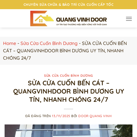
Chuyển
CHUYÊN SỬA CHỮA & BẢO TRÌ CỬA CUỐN CẤP TỐC
đến
nội
dung
Home
-
Sửa Cửa Cuốn Bình Dương
-
SỬA CỬA CUỐN BẾN
CÁT – QUANGVINHDOOR BÌNH DƯƠNG UY TÍN, NHANH
CHÓNG 24/7
SỬA CỬA CUỐN BÌNH DƯƠNG
SỬA CỬA CUỐN BẾN CÁT –
QUANGVINHDOOR BÌNH DƯƠNG UY
TÍN, NHANH CHÓNG 24/7
ĐÃ ĐĂNG TRÊN
13/11/2025
BỞI
DOOR QUANG VINH