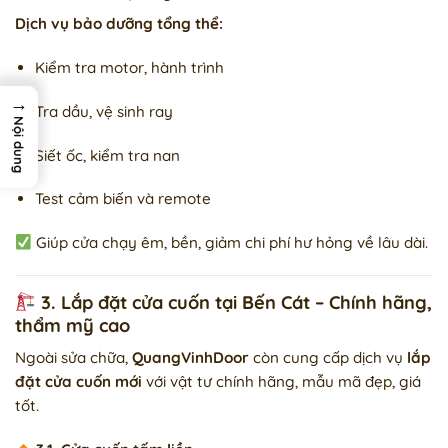
Dịch vụ bảo dưỡng tổng thể:
Kiểm tra motor, hành trình
→
Tra dầu, vệ sinh ray
Nội dung
Siết ốc, kiểm tra nan
Test cảm biến và remote
Giúp cửa chạy êm, bền, giảm chi phí hư hỏng về lâu dài.
3. Lắp đặt cửa cuốn tại Bến Cát – Chính hãng,
thẩm mỹ cao
Ngoài sửa chữa,
QuangVinhDoor
còn cung cấp dịch vụ
lắp
đặt cửa cuốn mới
với vật tư chính hãng, mẫu mã đẹp, giá
tốt.