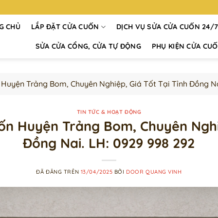
G CHỦ
LẮP ĐẶT CỬA CUỐN
DỊCH VỤ SỬA CỬA CUỐN 24/
SỬA CỬA CỔNG, CỬA TỰ ĐỘNG
PHỤ KIỆN CỬA CU
 Huyện Trảng Bom, Chuyên Nghiệp, Giá Tốt Tại Tỉnh Đồng Na
TIN TỨC & HOẠT ĐỘNG
ốn Huyện Trảng Bom, Chuyên Nghiệ
Đồng Nai. LH: 0929 998 292
ĐÃ ĐĂNG TRÊN
13/04/2025
BỞI
DOOR QUANG VINH