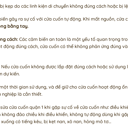
 bị kẹp do các linh kiện di chuyển không đúng cách hoặc bị lệ
iến gây ra sự cố với cửa cuốn tự động. Khi mất nguồn, cửa
óng bằng tay.
ng cách:
Các cảm biến an toàn là một yếu tố quan trọng tr
 động đúng cách, cửa cuốn có thể không phản ứng đúng và 
Nếu cửa cuốn không được lắp đặt đúng cách hoặc sử dụng li
n dự kiến.
ột thời gian sử dụng, và để giữ cho cửa cuốn hoạt động ổn đ
nghiệp là cần thiết.
sửa cửa cuốn quận 1 khi gặp sự cố về cửa cuốn như: điều kh
n không đảo chiều khi điều khiển, không tự động dùng khi gặ
xuống có tiếng kêu, bị kẹt nan, xô nan, hỏng mô tơ…