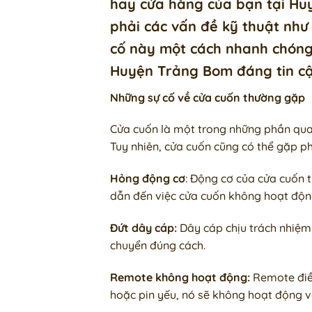
hay cửa hàng của bạn tại Huy
phải các vấn đề kỹ thuật như
cố này một cách nhanh chóng 
Huyện Trảng Bom đáng tin cậy
Những sự cố về cửa cuốn thường gặp
Cửa cuốn là một trong những phần qua
Tuy nhiên, cửa cuốn cũng có thể gặp ph
Hỏng động cơ
: Động cơ của cửa cuốn 
dẫn đến việc cửa cuốn không hoạt độn
Đứt dây cáp:
Dây cáp chịu trách nhiệm 
chuyển đúng cách.
Remote không hoạt động:
Remote điều
hoặc pin yếu, nó sẽ không hoạt động v