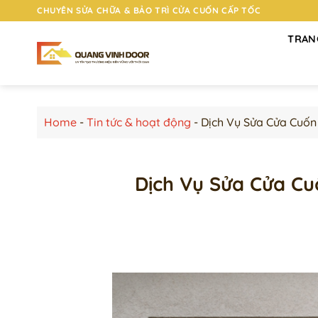
Chuyển
CHUYÊN SỬA CHỮA & BẢO TRÌ CỬA CUỐN CẤP TỐC
đến
TRAN
nội
dung
Home
-
Tin tức & hoạt động
-
Dịch Vụ Sửa Cửa Cuốn
Dịch Vụ Sửa Cửa Cu