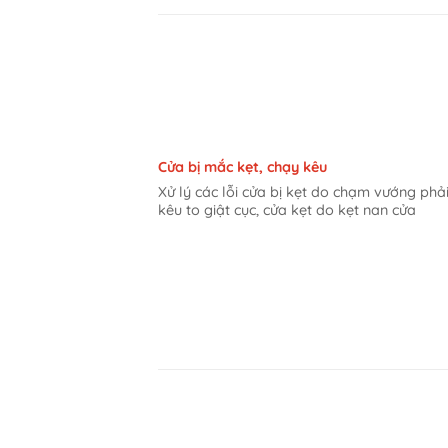
Cửa bị mắc kẹt, chạy kêu
Xử lý các lỗi cửa bị kẹt do chạm vướng phải
kêu to giật cục, cửa kẹt do kẹt nan cửa