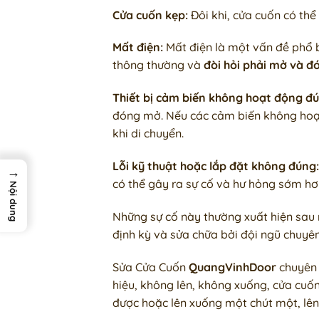
Cửa cuốn kẹp:
Đôi khi, cửa cuốn có thể
Mất điện:
Mất điện là một vấn đề phổ b
thông thường và
đòi hỏi phải mở và đ
Thiết bị cảm biến không hoạt động đú
đóng mở. Nếu các cảm biến không hoạt
khi di chuyển.
Lỗi kỹ thuật hoặc lắp đặt không đúng:
→
có thể gây ra sự cố và hư hỏng sớm hơ
Nội dung
Những sự cố này thường xuất hiện sau m
định kỳ và sửa chữa bởi đội ngũ chuyên 
Sửa Cửa Cuốn
QuangVinhDoor
chuyên 
hiệu, không lên, không xuống, cửa cuố
được hoặc lên xuống một chút một, lên 