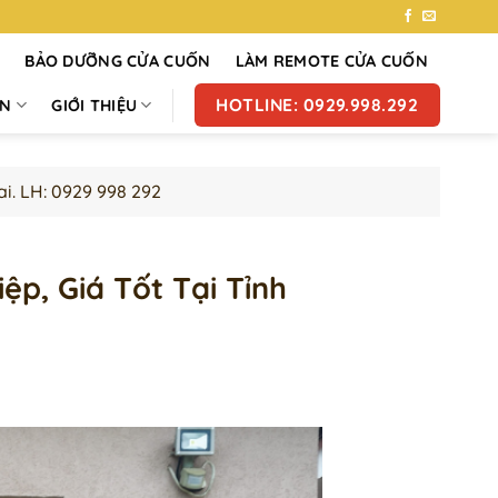
7
BẢO DƯỠNG CỬA CUỐN
LÀM REMOTE CỬA CUỐN
HOTLINE: 0929.998.292
ỐN
GIỚI THIỆU
i. LH: 0929 998 292
p, Giá Tốt Tại Tỉnh