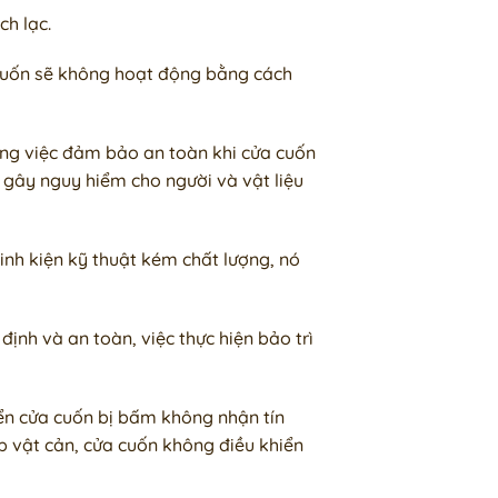
ch lạc.
 cuốn sẽ không hoạt động bằng cách
ong việc đảm bảo an toàn khi cửa cuốn
gây nguy hiểm cho người và vật liệu
nh kiện kỹ thuật kém chất lượng, nó
ịnh và an toàn, việc thực hiện bảo trì
iển cửa cuốn bị bấm không nhận tín
p vật cản, cửa cuốn không điều khiển