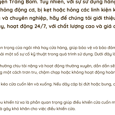
ện Trảng Bom. Tuy nhiên, với sự sử dụng hàn
 hỏng động cơ, bị kẹt hoặc hỏng các linh kiện
và chuyên nghiệp, hãy để chúng tôi giới thiệ
, hoạt động 24/7, với chất lượng cao và giá c
n trọng của ngôi nhà hay cửa hàng, giúp bảo vệ và bảo đảm
ải một số sự cố kỹ thuật trong quá trình sử dụng. Dưới đây 
thường chịu tải nặng và hoạt động thường xuyên, dần dần sẽ
g một cách trơn tru, chậm chạp hoặc không hoạt động hoàn
kéo cửa cuốn lên và xuống. Nếu dây cáp bị đứt hoặc bung, c
 khiển từ xa là phần quan trọng giúp điều khiển cửa cuốn mộ
à gây khó khăn cho việc điều khiển cửa.