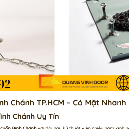
nh Chánh TP.HCM – Có Mặt Nhanh 
ình Chánh Uy Tín
 cuốn Bình Chánh
với đội ngũ kỹ thuật viên nhiều năm kinh n