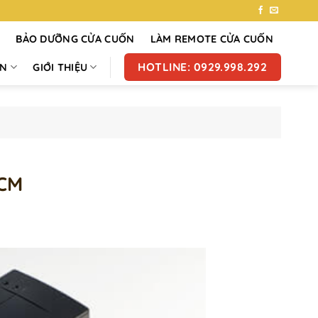
7
BẢO DƯỠNG CỬA CUỐN
LÀM REMOTE CỬA CUỐN
HOTLINE: 0929.998.292
ỐN
GIỚI THIỆU
HCM