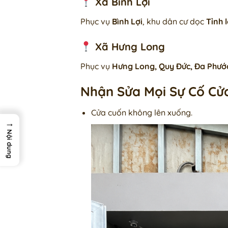
Xã Bình Lợi
Phục vụ
Bình Lợi
, khu dân cư dọc
Tỉnh 
Xã Hưng Long
Phục vụ
Hưng Long, Quy Đức, Đa Phước
Nhận Sửa Mọi Sự Cố Cử
Cửa cuốn không lên xuống.
→
Nội dung