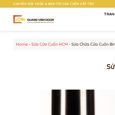
Chuyển
CHUYÊN SỬA CHỮA & BẢO TRÌ CỬA CUỐN CẤP TỐC
đến
TRAN
nội
dung
Home
-
Sửa Cửa Cuốn HCM
-
Sửa Chữa Cửa Cuốn Bì
Sử