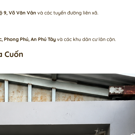
lộ 9, Võ Văn Vân
và các tuyến đường liên xã.
, Phong Phú, An Phú Tây
và các khu dân cư lân cận.
a Cuốn