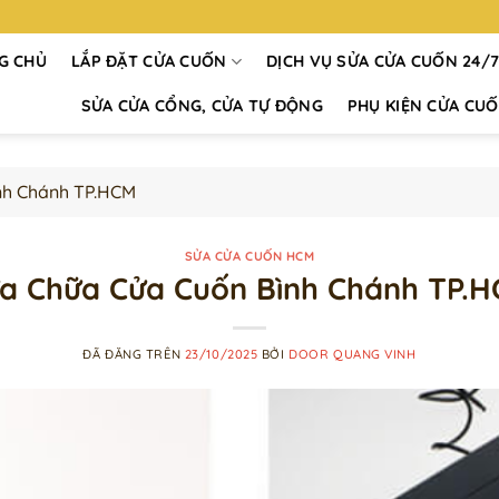
G CHỦ
LẮP ĐẶT CỬA CUỐN
DỊCH VỤ SỬA CỬA CUỐN 24/
SỬA CỬA CỔNG, CỬA TỰ ĐỘNG
PHỤ KIỆN CỬA CU
nh Chánh TP.HCM
SỬA CỬA CUỐN HCM
a Chữa Cửa Cuốn Bình Chánh TP.
ĐÃ ĐĂNG TRÊN
23/10/2025
BỞI
DOOR QUANG VINH