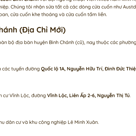
iệp. Chúng tôi nhận sửa tất cả các dòng cửa cuốn như Austd
oan, cửa cuốn khe thoáng và cửa cuốn tấm liền.
hánh (Địa Chỉ Mới)
oàn bộ địa bàn huyện Bình Chánh (cũ), nay thuộc các phườn
và các tuyến đường
Quốc lộ 1A, Nguyễn Hữu Trí, Đinh Đức Thi
n cư Vĩnh Lộc, đường
Vĩnh Lộc, Liên Ấp 2-6, Nguyễn Thị Tú
.
khu dân cư và khu công nghiệp Lê Minh Xuân.