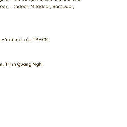
oor, Titadoor, Mitadoor, BossDoor,
g và xã mới của TP.HCM:
ện, Trịnh Quang Nghị
.