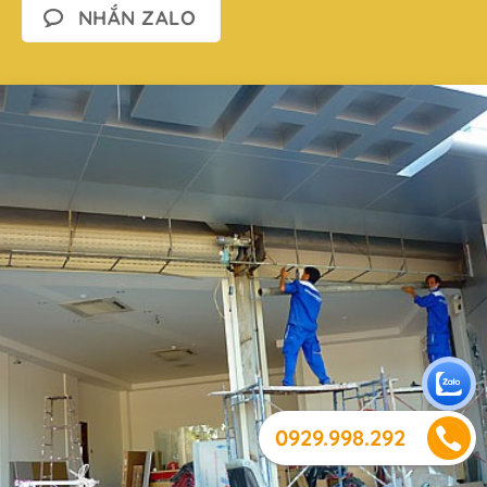
NHẮN ZALO
0929.998.292