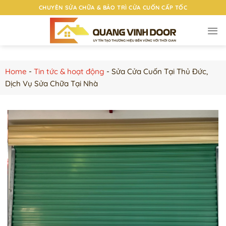
Chuyển
CHUYÊN SỬA CHỮA & BẢO TRÌ CỬA CUỐN CẤP TỐC
đến
nội
dung
Home
-
Tin tức & hoạt động
-
Sửa Cửa Cuốn Tại Thủ Đức,
Dịch Vụ Sửa Chữa Tại Nhà