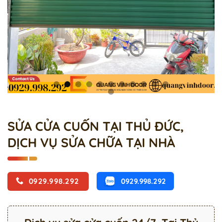
SỬA CỬA CUỐN TẠI THỦ ĐỨC,
DỊCH VỤ SỬA CHỮA TẠI NHÀ
0929.998.292
0929.998.292