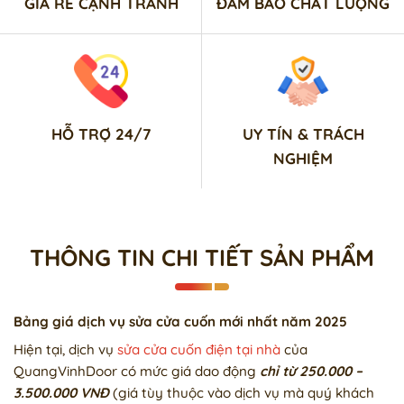
GIÁ RẺ CẠNH TRANH
ĐẢM BẢO CHẤT LƯỢNG
HỖ TRỢ 24/7
UY TÍN & TRÁCH
NGHIỆM
THÔNG TIN CHI TIẾT SẢN PHẨM
Bảng giá dịch vụ sửa cửa cuốn mới nhất năm 2025
Hiện tại, dịch vụ
sửa cửa cuốn điện tại nhà
của
QuangVinhDoor có mức giá dao động
chỉ từ 250.000 –
3.500.000 VNĐ
(giá tùy thuộc vào dịch vụ mà quý khách