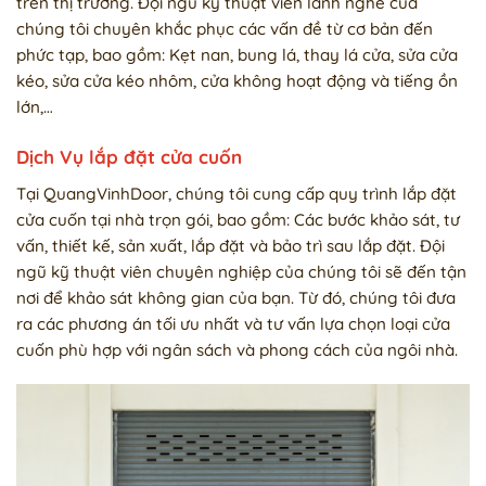
trên thị trường. Đội ngũ kỹ thuật viên lành nghề của
chúng tôi chuyên khắc phục các vấn đề từ cơ bản đến
phức tạp, bao gồm: Kẹt nan, bung lá, thay lá cửa, sửa cửa
kéo, sửa cửa kéo nhôm, cửa không hoạt động và tiếng ồn
lớn,…
Dịch Vụ lắp đặt cửa cuốn
Tại QuangVinhDoor, chúng tôi cung cấp quy trình lắp đặt
cửa cuốn tại nhà trọn gói, bao gồm: Các bước khảo sát, tư
vấn, thiết kế, sản xuất, lắp đặt và bảo trì sau lắp đặt. Đội
ngũ kỹ thuật viên chuyên nghiệp của chúng tôi sẽ đến tận
nơi để khảo sát không gian của bạn. Từ đó, chúng tôi đưa
ra các phương án tối ưu nhất và tư vấn lựa chọn loại cửa
cuốn phù hợp với ngân sách và phong cách của ngôi nhà.