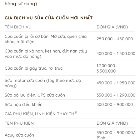
hàng sử dụng).
GIÁ DỊCH VỤ SỬA CỬA CUỐN MỚI NHẤT
TÊN DỊCH VỤ
ĐƠN GIÁ (VNĐ)
Cửa cuốn bị lỗi cơ bản: Mở cửa, quên chìa
250.000 – 450.000
khóa, mất điện
Cửa cuốn bị xô nan, kẹt nan, đứt nan (tùy
400.000 – 1.500.000
vào mức độ hỏng)
1.200.000 –
Cửa cuốn bị gãy trục, rơi trục
3.500.000
Sửa motor cửa cuốn (tùy theo mức độ
450.000 – 1.950.000
hỏng)
Sửa bộ lưu điện, UPS cửa cuốn
350.000 – 1.290.000
Sửa hộp điều khiển
300.000 – 900.000
GIÁ PHỤ KIỆN, LINH KIỆN THAY THẾ
TÊN PHỤ KIỆN
ĐƠN GIÁ (VNĐ)
350.000 – 900.000/
Acuy cửa cuốn
Bình