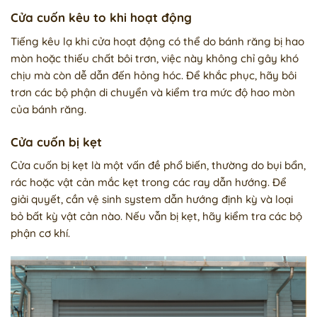
Cửa cuốn kêu to khi hoạt động
Tiếng kêu lạ khi cửa hoạt động có thể do bánh răng bị hao
mòn hoặc thiếu chất bôi trơn, việc này không chỉ gây khó
chịu mà còn dễ dẫn đến hỏng hóc. Để khắc phục, hãy bôi
trơn các bộ phận di chuyển và kiểm tra mức độ hao mòn
của bánh răng.
Cửa cuốn bị kẹt
Cửa cuốn bị kẹt là một vấn đề phổ biến, thường do bụi bẩn,
rác hoặc vật cản mắc kẹt trong các ray dẫn hướng. Để
giải quyết, cần vệ sinh system dẫn hướng định kỳ và loại
bỏ bất kỳ vật cản nào. Nếu vẫn bị kẹt, hãy kiểm tra các bộ
phận cơ khí.