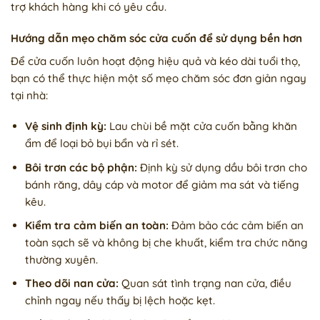
trợ khách hàng khi có yêu cầu.
Hướng dẫn mẹo chăm sóc cửa cuốn để sử dụng bền hơn
Để cửa cuốn luôn hoạt động hiệu quả và kéo dài tuổi thọ,
bạn có thể thực hiện một số mẹo chăm sóc đơn giản ngay
tại nhà:
Vệ sinh định kỳ:
Lau chùi bề mặt cửa cuốn bằng khăn
ẩm để loại bỏ bụi bẩn và rỉ sét.
Bôi trơn các bộ phận:
Định kỳ sử dụng dầu bôi trơn cho
bánh răng, dây cáp và motor để giảm ma sát và tiếng
kêu.
Kiểm tra cảm biến an toàn:
Đảm bảo các cảm biến an
toàn sạch sẽ và không bị che khuất, kiểm tra chức năng
thường xuyên.
Theo dõi nan cửa:
Quan sát tình trạng nan cửa, điều
chỉnh ngay nếu thấy bị lệch hoặc kẹt.