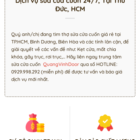
Dịch vụ sửa cửa cuốn 24/7, Tại Thủ
Đức, HCM
Quý anh/chị đang tìm thợ sửa cửa cuốn giá rẻ tại
TP.HCM, Bình Dương, Biên Hòa và các tỉnh lân cận, để
giải quyết về các vấn đề như: Kẹt cửa, mất chìa
khóa, gãy trục, rơi trục,… Hãy liên ngay trung tâm
sửa cửa cuốn
QuangVinhDoor
qua số HOTLINE:
0929.998.292 (miễn phí) để được tư vấn và báo giá
dịch vụ mới nhất.