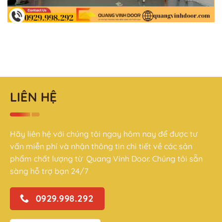
LIÊN HỆ
Hãy liên hệ với chúng tôi ngay hôm nay để được tư
vấn miễn phí và nhận thông tin chi tiết về các sản
phẩm chất lượng từ Quang Vinh Door. Chúng tôi sẵn
sàng hỗ trợ bạn 24/7
0929.998.292