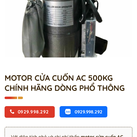
MOTOR CỬA CUỐN AC 500KG
CHÍNH HÃNG DÒNG PHỔ THÔNG
0929.998.292
0929.998.292
Với diện tích nhỏ và chi phí thấp
motor cửa cuốn AC