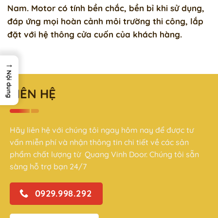
Nam. Motor có tính bền chắc, bền bỉ khi sử dụng,
đáp ứng mọi hoàn cảnh môi trường thi công, lắp
đặt với hệ thông cửa cuốn của khách hàng.
→
Nội dung
LIÊN HỆ
Hãy liên hệ với chúng tôi ngay hôm nay để được tư
vấn miễn phí và nhận thông tin chi tiết về các sản
phẩm chất lượng từ Quang Vinh Door. Chúng tôi sẵn
sàng hỗ trợ bạn 24/7
0929.998.292