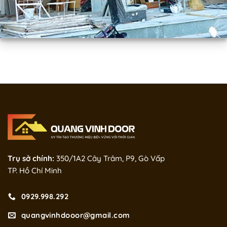
Trụ sở chính:
350/1A2 Cây Trâm, P9, Gò Vấp
TP. Hồ Chí Minh
0929.998.292
quangvinhdooor@gmail.com