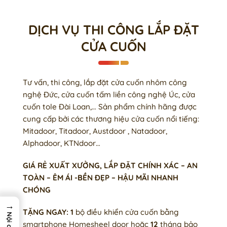
DỊCH VỤ THI CÔNG LẮP ĐẶT
CỬA CUỐN
Tư vấn, thi công, lắp đặt cửa cuốn nhôm công
nghệ Đức, cửa cuốn tấm liền công nghệ Úc, cửa
cuốn tole Đài Loan,… Sản phẩm chính hãng được
cung cấp bởi các thương hiệu cửa cuốn nổi tiếng:
Mitadoor, Titadoor, Austdoor , Natadoor,
Alphadoor, KTNdoor…
GIÁ RẺ XUẤT XƯỞNG, LẮP ĐẶT CHÍNH XÁC – AN
TOÀN – ÊM ÁI -BỀN ĐẸP – HẬU MÃI NHANH
CHÓNG
→
TẶNG NGAY: 1
bộ điều khiển cửa cuốn bằng
Nội dung
smartphone Homesheel door hoặc
12
tháng bảo