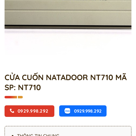
CỬA CUỐN NATADOOR NT710 MÃ
SP: NT710
0929.998.292
0929.998.292
THÔNG TIN CHUNG