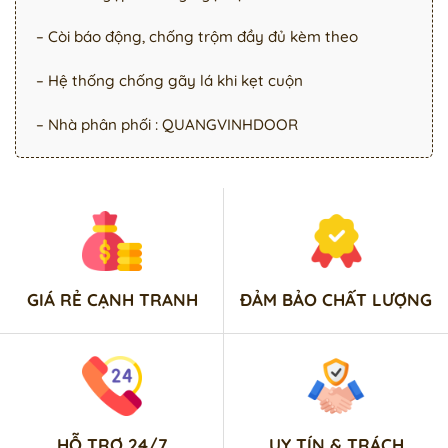
– Còi báo động, chống trộm đầy đủ kèm theo
– Hệ thống chống gãy lá khi kẹt cuộn
– Nhà phân phối : QUANGVINHDOOR
GIÁ RẺ CẠNH TRANH
ĐẢM BẢO CHẤT LƯỢNG
HỖ TRỢ 24/7
UY TÍN & TRÁCH