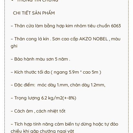
CHI TIẾT SẢN PHẨM
– Thân cửa làm bằng hợp kim nhôm tiêu chuẩn 6063
– Thân cong lá kín . Sơn cao cấp AKZO NOBEL , màu
ghi
– Bảo hành màu sơn 5 năm .
– Kích thước tối đa ( ngang 5.9m * cao 5m )
– Đặc điểm: móc dày 1.mm, chân dày 1.2mm,
– Trọng lượng 6.2 kg/m2(+-8%)
– Cách âm , cách nhiệt tốt
– Tích hợp tính năng cảm biến tự dừng hoặc tự đảo
chiều khi gặp chướng ngại vật