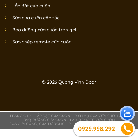
Lắp đặt cửa cuốn
Sửa cửa cuốn cấp tốc
Bảo dưỡng cửa cuốn trọn gói
Sao chép remote cửa cuốn
© 2026 Quang Vinh Door
TRANG CHỦ
LẮP ĐẶT CỬA CUỐN
DỊCH VỤ SỬA CỬA CUỐN 24/7
BẢO DƯỠNG CỬA CUỐN
LÀM REMOTE CỬA CUỐN
SỬA CỬA CỔNG, CỬA TỰ ĐỘNG
PHỤ KIỆN CỬA CUỐN
GIỚI THIỆU
0929.998.292