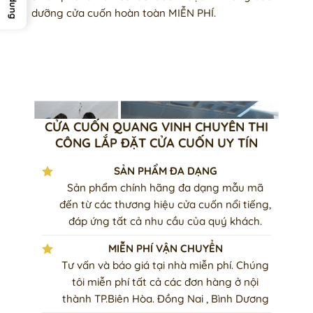
dưỡng cửa cuốn hoàn toàn MIỄN PHÍ.
CỬA CUỐN QUANG VINH CHUYÊN THI
CÔNG LẮP ĐẶT CỬA CUỐN UY TÍN
SẢN PHẨM ĐA DẠNG
Sản phẩm chính hãng đa dạng mẫu mã
đến từ các thương hiệu cửa cuốn nổi tiếng,
đáp ứng tất cả nhu cầu của quý khách.
MIỄN PHÍ VẬN CHUYỂN
Tư vấn và báo giá tại nhà miễn phí. Chúng
tôi miễn phí tất cả các đơn hàng ở nội
thành TP.Biên Hòa. Đồng Nai , Bình Dương