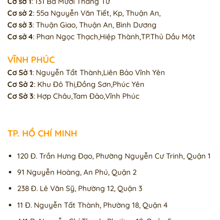
Cơ sở 1
: 131 Ba Mươi Tháng Tư
Cơ sở 2
: 55a Nguyễn Văn Tiết, Kp, Thuận An,
Cơ sở 3
: Thuận Giao, Thuận An, Bình Dương
Cơ sở 4
: Phan Ngọc Thạch,Hiệp Thành,TP.Thủ Dầu Một
VĨNH PHÚC
Cơ Sở 1
: Nguyễn Tẩt Thành,Liên Bảo Vĩnh Yên
Cơ Sở 2
: Khu Đô Thị,Đồng Sơn,Phúc Yên
Cơ Sở 3
: Hợp Châu,Tam Đảo,Vĩnh Phúc
TP. HỒ CHÍ MINH
120 Đ. Trần Hưng Đạo, Phường Nguyễn Cư Trinh, Quận 1
91 Nguyễn Hoàng, An Phú, Quận 2
238 Đ. Lê Văn Sỹ, Phường 12, Quận 3
11 Đ. Nguyễn Tất Thành, Phường 18, Quận 4