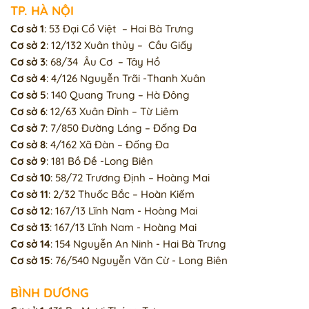
TP. HÀ NỘI
Cơ sở 1
: 53 Đại Cổ Việt – Hai Bà Trưng
Cơ sở 2
: 12/132 Xuân thủy – Cầu Giấy
Cơ sở 3
: 68/34 Âu Cơ – Tây Hồ
Cơ sở 4
: 4/126 Nguyễn Trãi -Thanh Xuân
Cơ sở 5
: 140 Quang Trung – Hà Đông
Cơ sở 6
: 12/63 Xuân Đỉnh – Từ Liêm
Cơ sở 7
: 7/850 Đường Láng – Đống Đa
Cơ sở 8
: 4/162 Xã Đàn – Đống Đa
Cơ sở 9
: 181 Bồ Đề -Long Biên
Cơ sở 10
: 58/72 Trương Định – Hoàng Mai
Cơ sở 11
: 2/32 Thuốc Bắc – Hoàn Kiếm
Cơ sở 12
: 167/13 Lĩnh Nam - Hoàng Mai
Cơ sở 13
: 167/13 Lĩnh Nam - Hoàng Mai
Cơ sở 14
: 154 Nguyễn An Ninh - Hai Bà Trưng
Cơ sở 15
: 76/540 Nguyễn Văn Cừ - Long Biên
BÌNH DƯƠNG