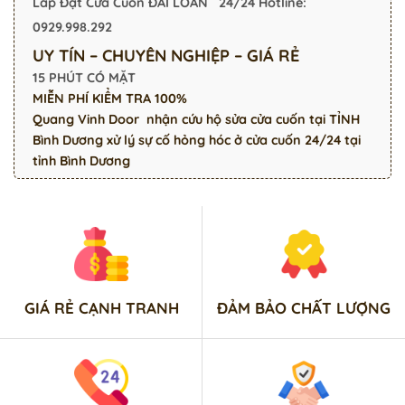
Lắp Đặt Cửa Cuốn ĐÀI LOAN 24/24
Hotline:
0929.998.292
UY TÍN – CHUYÊN NGHIỆP – GIÁ RẺ
15 PHÚT CÓ MẶT
MIỄN PHÍ KIỂM TRA 100%
Quang Vinh Door
nhận cứu hộ
sửa cửa cuốn tại TỈNH
Bình Dương
xử lý sự cố hỏng hóc ở cửa cuốn 24/24 tại
tỉnh Bình Dương
GIÁ RẺ CẠNH TRANH
ĐẢM BẢO CHẤT LƯỢNG