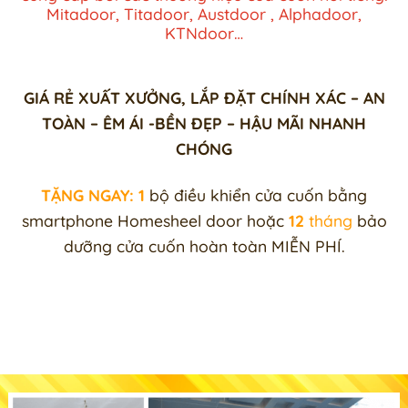
Mitadoor, Titadoor, Austdoor , Alphadoor,
KTNdoor…
GIÁ RẺ XUẤT XƯỞNG, LẮP ĐẶT CHÍNH XÁC – AN
TOÀN – ÊM ÁI -BỀN ĐẸP – HẬU MÃI NHANH
CHÓNG
TẶNG NGAY: 1
bộ điều khiển cửa cuốn bằng
smartphone Homesheel door hoặc
12
tháng
bảo
dưỡng cửa cuốn hoàn toàn MIỄN PHÍ.