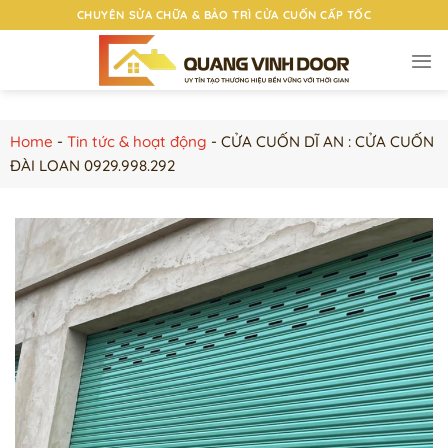
Chuyển
CHUYÊN SỬA CHỮA & BẢO TRÌ CỬA CUỐN CẤP TỐC
đến
nội
dung
Home
-
Tin tức & hoạt động
-
CỬA CUỐN DĨ AN : CỬA CUỐN
ĐÀI LOAN 0929.998.292