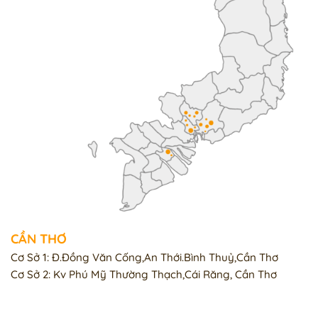
CẦN THƠ
Cơ Sở 1: Đ.Đồng Văn Cống,An Thới.Bình Thuỷ,Cần Thơ
Cơ Sở 2: Kv Phú Mỹ Thường Thạch,Cái Răng, Cần Thơ