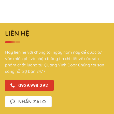
LIÊN HỆ
Hãy liên hệ với chúng tôi ngay hôm nay để được tư
vấn miễn phí và nhận thông tin chi tiết về các sản
phẩm chất lượng từ Quang Vinh Door. Chúng tôi sẵn
sàng hỗ trợ bạn 24/7
0929.998.292
NHẮN ZALO