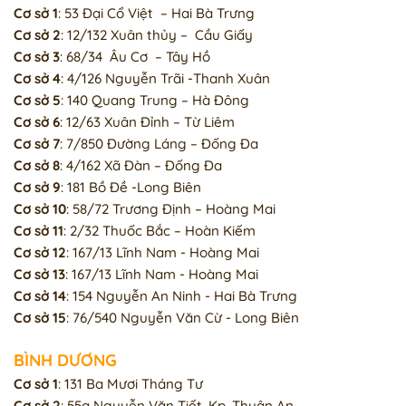
Cơ sở 1
: 53 Đại Cổ Việt – Hai Bà Trưng
Cơ sở 2
: 12/132 Xuân thủy – Cầu Giấy
Cơ sở 3
: 68/34 Âu Cơ – Tây Hồ
Cơ sở 4
: 4/126 Nguyễn Trãi -Thanh Xuân
Cơ sở 5
: 140 Quang Trung – Hà Đông
Cơ sở 6
: 12/63 Xuân Đỉnh – Từ Liêm
Cơ sở 7
: 7/850 Đường Láng – Đống Đa
Cơ sở 8
: 4/162 Xã Đàn – Đống Đa
Cơ sở 9
: 181 Bồ Đề -Long Biên
Cơ sở 10
: 58/72 Trương Định – Hoàng Mai
Cơ sở 11
: 2/32 Thuốc Bắc – Hoàn Kiếm
Cơ sở 12
: 167/13 Lĩnh Nam - Hoàng Mai
Cơ sở 13
: 167/13 Lĩnh Nam - Hoàng Mai
Cơ sở 14
: 154 Nguyễn An Ninh - Hai Bà Trưng
Cơ sở 15
: 76/540 Nguyễn Văn Cừ - Long Biên
BÌNH DƯƠNG
Cơ sở 1
: 131 Ba Mươi Tháng Tư
Cơ sở 2
: 55a Nguyễn Văn Tiết, Kp, Thuận An,