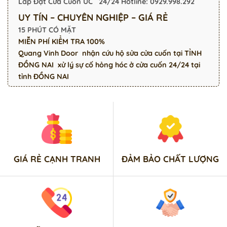
Lắp Đặt Cửa Cuốn ÚC 24/24
Hotline: 0929.998.292
UY TÍN – CHUYÊN NGHIỆP – GIÁ RẺ
15 PHÚT CÓ MẶT
MIỄN PHÍ KIỂM TRA 100%
Quang Vinh Door
nhận cứu hộ
sửa cửa cuốn tại TỈNH
ĐỒNG NAI
xử lý sự cố hỏng hóc ở cửa cuốn 24/24 tại
tỉnh ĐỒNG NAI
GIÁ RẺ CẠNH TRANH
ĐẢM BẢO CHẤT LƯỢNG