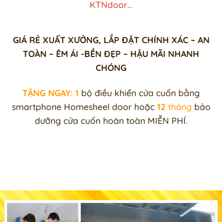
KTNdoor…
GIÁ RẺ XUẤT XƯỞNG, LẮP ĐẶT CHÍNH XÁC – AN
TOÀN – ÊM ÁI -BỀN ĐẸP – HẬU MÃI NHANH
CHÓNG
TẶNG NGAY: 1
bộ điều khiển cửa cuốn bằng
smartphone Homesheel door hoặc
12
tháng
bảo
dưỡng cửa cuốn hoàn toàn MIỄN PHÍ.