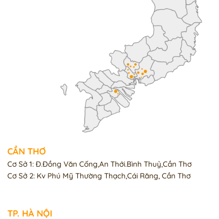
CẦN THƠ
Cơ Sở 1: Đ.Đồng Văn Cống,An Thới.Bình Thuỷ,Cần Thơ
Cơ Sở 2: Kv Phú Mỹ Thường Thạch,Cái Răng, Cần Thơ
TP. HÀ NỘI