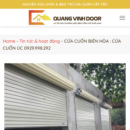
Chuyển
CHUYÊN SỬA CHỮA & BẢO TRÌ CỬA CUỐN CẤP TỐC
đến
nội
dung
Home
-
Tin tức & hoạt động
-
CỬA CUỐN BIÊN HÒA : CỬA
CUỐN ÚC 0929.998.292