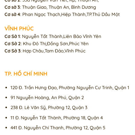
Cơ sở 3
: Thuận Giao, Thuận An, Bình Dương
Cơ sở 4
: Phan Ngọc Thạch,Hiệp Thành,TP.Thủ Dầu Một
VĨNH PHÚC
Cơ Sở 1
: Nguyễn Tẩt Thành,Liên Bảo Vĩnh Yên
Cơ Sở 2
: Khu Đô Thị,Đồng Sơn,Phúc Yên
Cơ Sở 3
: Hợp Châu,Tam Đảo,Vĩnh Phúc
TP. HỒ CHÍ MINH
120 Đ. Trần Hưng Đạo, Phường Nguyễn Cư Trinh, Quận 1
91 Nguyễn Hoàng, An Phú, Quận 2
238 Đ. Lê Văn Sỹ, Phường 12, Quận 3
11 Đ. Nguyễn Tất Thành, Phường 18, Quận 4
441 Đ. Nguyễn Chí Thanh, Phường 12, Quận 5