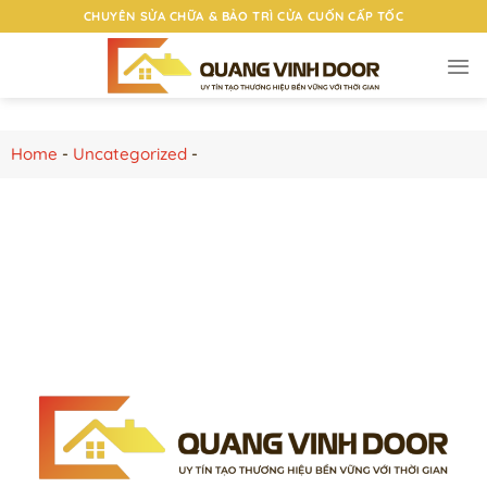
Chuyển
CHUYÊN SỬA CHỮA & BẢO TRÌ CỬA CUỐN CẤP TỐC
đến
nội
dung
Home
-
Uncategorized
-