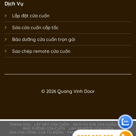
Dịch Vụ
Lắp đặt cửa cuốn
Sửa cửa cuốn cấp tốc
Bảo dưỡng cửa cuốn trọn gói
Sao chép remote cửa cuốn
© 2026 Quang Vinh Door
TRANG CHỦ
LẮP ĐẶT CỬA CUỐN
DỊCH VỤ SỬA CỬA CUỐN 24/7
BẢO DƯỠNG CỬA CUỐN
LÀM REMOTE CỬA CUỐN
SỬA CỬA CỔNG, CỬA TỰ ĐỘNG
PHỤ KIỆN CỬA CUỐN
GIỚI THIỆU