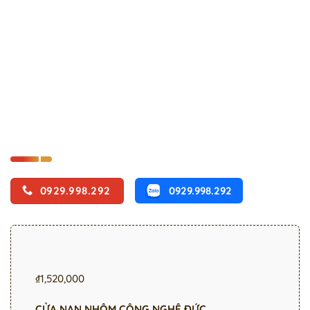
0929.998.292
0929.998.292
₫
1,520,000
CỬA NAN NHÔM CÔNG NGHỆ ĐỨC