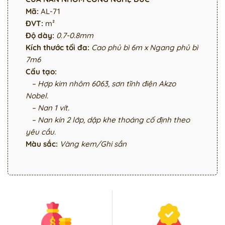
Mã:
AL-71
ĐVT:
m²
Độ dày:
0.7-0.8mm
Kích thước tối đa:
Cao phủ bì 6m x Ngang phủ bì
7m6
Cấu tạo:
– Hợp kim nhôm 6063, sơn tĩnh điện Akzo
Nobel.
– Nan 1 vít.
– Nan kín 2 lớp, dập khe thoáng cố định theo
yêu cầu.
Màu sắc:
Vàng kem/Ghi sần